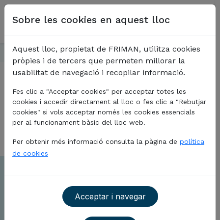
Vés al contingut
Select your language
Sobre les cookies en aquest lloc
Aquest lloc, propietat de FRIMAN, utilitza cookies
Inici
¿Quieres trabajar en Friman?
Tornar
pròpies i de tercers que permeten millorar la
usabilitat de navegació i recopilar informació.
Fes clic a "Acceptar cookies" per acceptar totes les
cookies i accedir directament al lloc o fes clic a "Rebutjar
¿Quieres trabajar en friman?
cookies" si vols acceptar només les cookies essencials
per al funcionament bàsic del lloc web.
Per obtenir més informació consulta la pàgina de
política
de cookies
Trabaja con nosotros
Acceptar i navegar
Si deseas unirte a nuestro equipo,
completa el siguiente formulario y