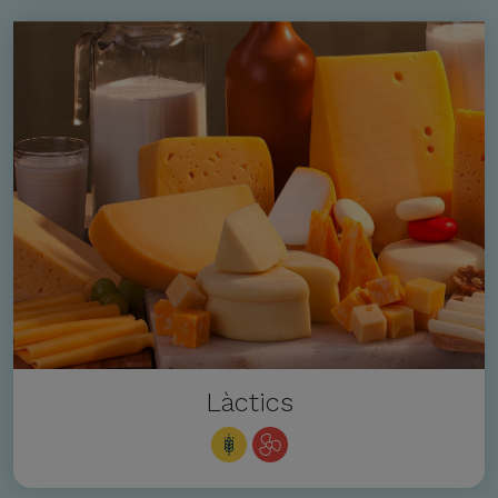
Làctics