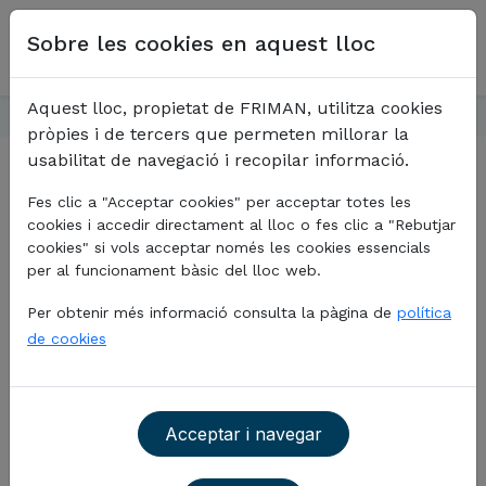
Vés al contingut
Select your language
Sobre les cookies en aquest lloc
Aquest lloc, propietat de FRIMAN, utilitza cookies
Inici
Productes
Tornar
pròpies i de tercers que permeten millorar la
usabilitat de navegació i recopilar informació.
Fes clic a "Acceptar cookies" per acceptar totes les
cookies i accedir directament al lloc o fes clic a "Rebutjar
cookies" si vols acceptar només les cookies essencials
Productes
per al funcionament bàsic del lloc web.
Disposem d’una gamma àmplia de productes i
Per obtenir més informació consulta la pàgina de
política
distribuïm amb solucions logístiques pròpies
de cookies
a clients de Catalunya, nord de València, La Franja,
Principat d'Andorra i Mallorca.
Acceptar i navegar
Congelats